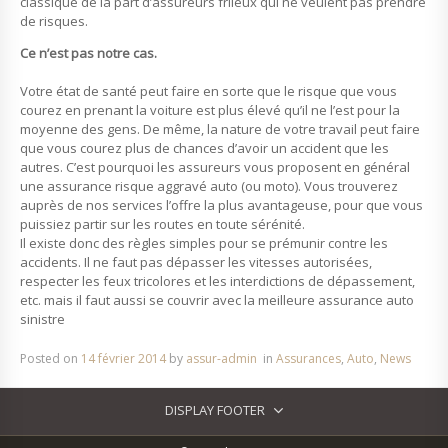
classique de la part d’assureurs frileux qui ne veulent pas prendre
de risques.
Ce n’est pas notre cas.
Votre état de santé peut faire en sorte que le risque que vous
courez en prenant la voiture est plus élevé qu’il ne l’est pour la
moyenne des gens. De même, la nature de votre travail peut faire
que vous courez plus de chances d’avoir un accident que les
autres. C’est pourquoi les assureurs vous proposent en général
une assurance risque aggravé auto (ou moto). Vous trouverez
auprès de nos services l’offre la plus avantageuse, pour que vous
puissiez partir sur les routes en toute sérénité.
Il existe donc des règles simples pour se prémunir contre les
accidents. Il ne faut pas dépasser les vitesses autorisées,
respecter les feux tricolores et les interdictions de dépassement,
etc. mais il faut aussi se couvrir avec la meilleure assurance auto
sinistre
Posted on
14 février 2014
by
assur-admin
in
Assurances
,
Auto
,
News
DISPLAY FOOTER